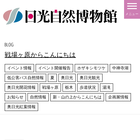
メニュー
戦場ヶ原からこんにちは
イベント情報
イベント開催報告
ホザキシモツケ
中禅寺湖
低公害バス自然情報
夏
奥日光
奥日光観光
奥日光開花情報
戦場ヶ原
栃木
歩道状況
湯滝
お知らせ
自然情報
新・山の上からこんにちは
企画展情報
奥日光紅葉情報