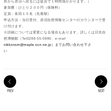
所から赤沼へ戻るには徒歩で１時間強かかります。）
参加費：ひとり２００円（保険料）
定員：各回１０名（先着順）
申込方法：当日受付。赤沼自然情報センターのカウンターで受
け付けます。
※詳細については変更になる場合もあります。詳しくは日光自
然博物館（Tel0288-55-0880、e-mail
nikkonsm@maple.ocn.ne.jp
）までお問い合わせ下さ
い
PREV
N