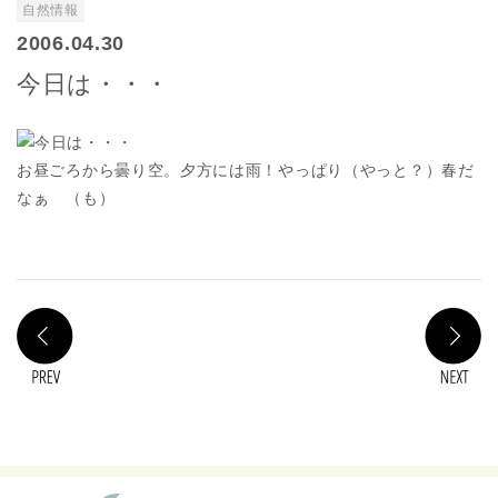
自然情報
2006.04.30
今日は・・・
お昼ごろから曇り空。夕方には雨！やっぱり（やっと？）春だ
なぁ （も）
PREV
N