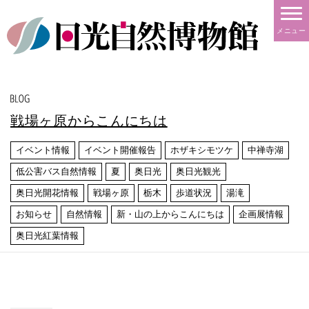
メニュー
戦場ヶ原からこんにちは
イベント情報
イベント開催報告
ホザキシモツケ
中禅寺湖
低公害バス自然情報
夏
奥日光
奥日光観光
奥日光開花情報
戦場ヶ原
栃木
歩道状況
湯滝
お知らせ
自然情報
新・山の上からこんにちは
企画展情報
奥日光紅葉情報