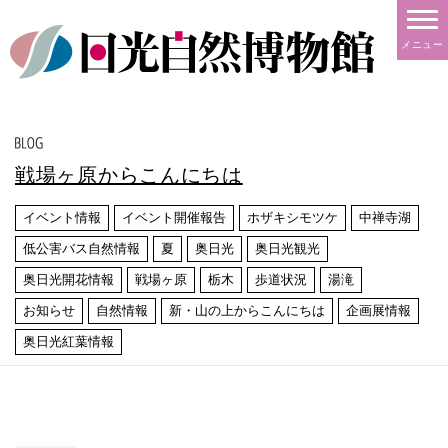
メニュー
戦場ヶ原からこんにちは
イベント情報
イベント開催報告
ホザキシモツケ
中禅寺湖
低公害バス自然情報
夏
奥日光
奥日光観光
奥日光開花情報
戦場ヶ原
栃木
歩道状況
湯滝
お知らせ
自然情報
新・山の上からこんにちは
企画展情報
奥日光紅葉情報