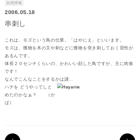
自然情報
2006.05.18
串刺し
これは、モズという鳥の仕業。「はやにえ」といいます。
モズは、獲物を木の又や刺などに獲物を突き刺しておく習性が
あるんです。
体長２０センチくらいの、かわいい顔した鳥ですが、主に肉食
です！
なんでこんなことをするかは謎…
ハチを
どうやってしと
めたのかなぁ？ （か
ば）
PREV
N