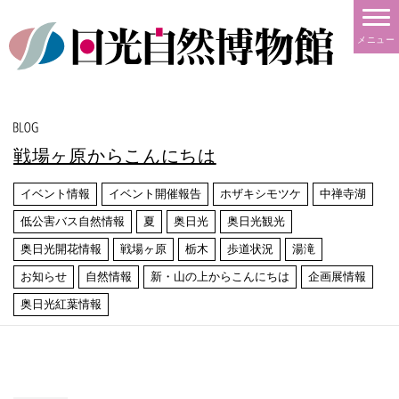
メニュー
戦場ヶ原からこんにちは
イベント情報
イベント開催報告
ホザキシモツケ
中禅寺湖
低公害バス自然情報
夏
奥日光
奥日光観光
奥日光開花情報
戦場ヶ原
栃木
歩道状況
湯滝
お知らせ
自然情報
新・山の上からこんにちは
企画展情報
奥日光紅葉情報