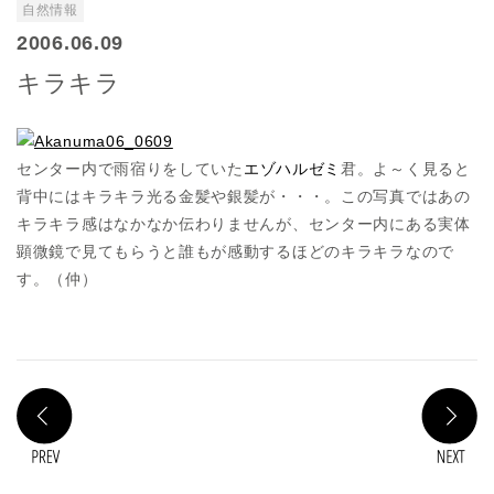
自然情報
2006.06.09
キラキラ
センター内で雨宿りをしていた
エゾハルゼミ
君。よ～く見ると
背中にはキラキラ光る金髪や銀髪が・・・。この写真ではあの
キラキラ感はなかなか伝わりませんが、センター内にある実体
顕微鏡で見てもらうと誰もが感動するほどのキラキラなので
す。（仲）
PREV
N