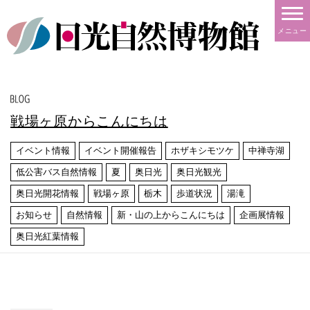
メニュー
戦場ヶ原からこんにちは
イベント情報
イベント開催報告
ホザキシモツケ
中禅寺湖
低公害バス自然情報
夏
奥日光
奥日光観光
奥日光開花情報
戦場ヶ原
栃木
歩道状況
湯滝
お知らせ
自然情報
新・山の上からこんにちは
企画展情報
奥日光紅葉情報