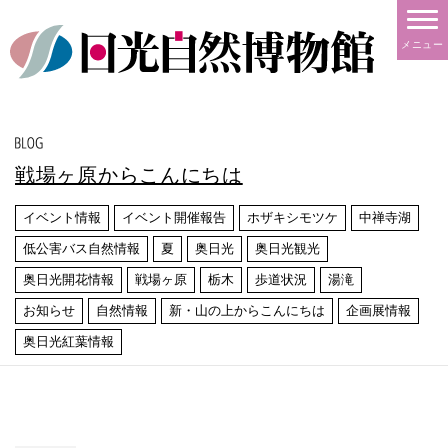
メニュー
戦場ヶ原からこんにちは
イベント情報
イベント開催報告
ホザキシモツケ
中禅寺湖
低公害バス自然情報
夏
奥日光
奥日光観光
奥日光開花情報
戦場ヶ原
栃木
歩道状況
湯滝
お知らせ
自然情報
新・山の上からこんにちは
企画展情報
奥日光紅葉情報