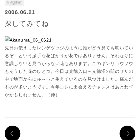
自然情報
2006.06.21
探してみてね
先日お伝えしたレンゲツツジのように誰がどう見ても咲いてい
るぞ！という派手な花ばかりが花ではありません。それなりに
意識しないと見つからない花もあります。このギンリョウソウ
もそうした花のひとつ。今日は光徳入口～光徳沼の間のササの
中で地面からにゅ～っと生えているのを見つけました。痛んだ
ものが多いようです。今年コレに出会えるチャンスはあとわず
かかもしれません。（仲）
PREV
N