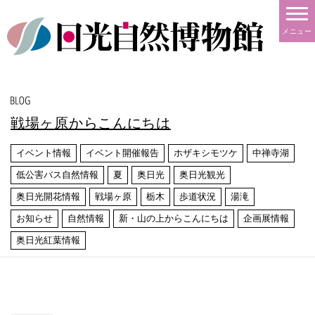
メニュー
戦場ヶ原からこんにちは
イベント情報
イベント開催報告
ホザキシモツケ
中禅寺湖
低公害バス自然情報
夏
奥日光
奥日光観光
奥日光開花情報
戦場ヶ原
栃木
歩道状況
湯滝
お知らせ
自然情報
新・山の上からこんにちは
企画展情報
奥日光紅葉情報