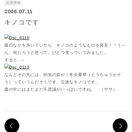
自然情報
2006.07.11
キノコです
森のなかを歩いていたら、キノコのようなものを発見！！う～
ん、何だろうと思って、ひとつ突っついてみました。
すると…↓
なんとその先には、幼虫の姿が！冬虫夏草（とうちゅうかそ
う）っていうんだそうです。立派なキノコです。
森の中にはまだまだ不思議がいっぱいですね。 （ササ）
PREV
N