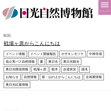
メニュー
戦場ヶ原からこんにちは
イベント情報
イベント開催報告
ホザキシモツケ
中禅寺湖
低公害バス自然情報
夏
奥日光
奥日光観光
奥日光開花情報
戦場ヶ原
栃木
歩道状況
湯滝
お知らせ
自然情報
新・山の上からこんにちは
企画展情報
奥日光紅葉情報