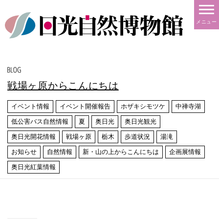
メニュー
戦場ヶ原からこんにちは
イベント情報
イベント開催報告
ホザキシモツケ
中禅寺湖
低公害バス自然情報
夏
奥日光
奥日光観光
奥日光開花情報
戦場ヶ原
栃木
歩道状況
湯滝
お知らせ
自然情報
新・山の上からこんにちは
企画展情報
奥日光紅葉情報