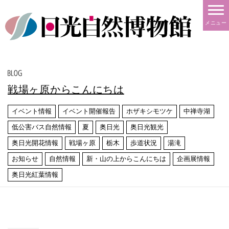
メニュー
戦場ヶ原からこんにちは
イベント情報
イベント開催報告
ホザキシモツケ
中禅寺湖
低公害バス自然情報
夏
奥日光
奥日光観光
奥日光開花情報
戦場ヶ原
栃木
歩道状況
湯滝
お知らせ
自然情報
新・山の上からこんにちは
企画展情報
奥日光紅葉情報