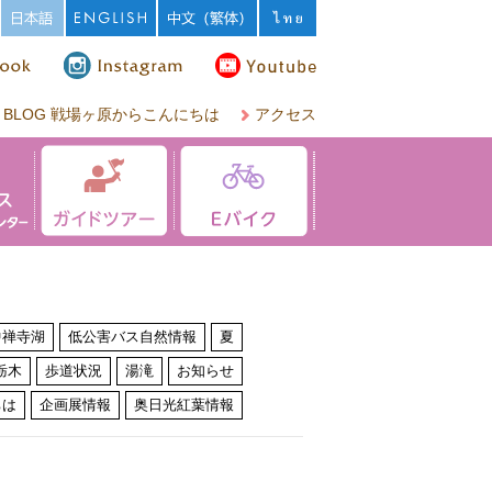
BLOG 戦場ヶ原からこんにちは
アクセス
中禅寺湖
低公害バス自然情報
夏
栃木
歩道状況
湯滝
お知らせ
ちは
企画展情報
奥日光紅葉情報