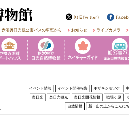
赤沼奥日光低公害バスの車窓から
お知らせ
ライブカメラ
イベント情報
イベント開催報告
ホザキシモツケ
奥日光
奥日光観光
奥日光開花情報
戦場ヶ原
は
自然情報
新・山の上からこんに