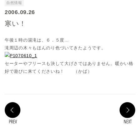
自然情報
2006.09.26
寒い！
午後１時の湯滝は、６．５度…
滝周辺の木々もほんのり色づいてきたようです。
セーターやフリースも決して大げさではありません。暖かい格
好で遊びに来てくださいね！ （かば）
PREV
N