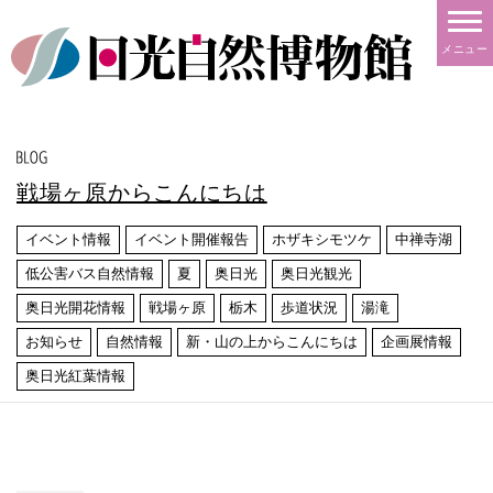
メニュー
戦場ヶ原からこんにちは
イベント情報
イベント開催報告
ホザキシモツケ
中禅寺湖
低公害バス自然情報
夏
奥日光
奥日光観光
奥日光開花情報
戦場ヶ原
栃木
歩道状況
湯滝
お知らせ
自然情報
新・山の上からこんにちは
企画展情報
奥日光紅葉情報