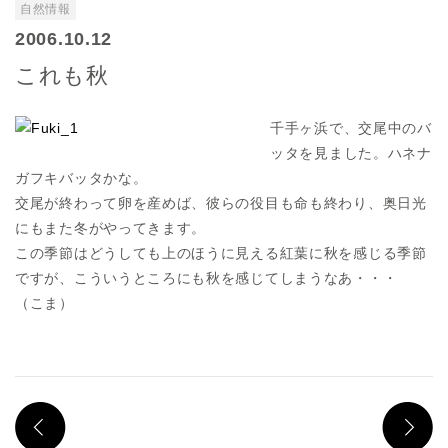
自然情報
2006.10.12
これも秋
千手ヶ浜で、交尾中のバ
ッタを見ました。ハネナ
ガフキバッタかな。
交尾が終わって卵を産めば、彼らの役目も命も終わり、奥日光
にもまた冬がやってきます。
この季節はどうしても上のほうに見える紅葉に秋を感じる季節
ですが、こういうところにも秋を感じてしまうなあ・・・
（こま）
PREV
N