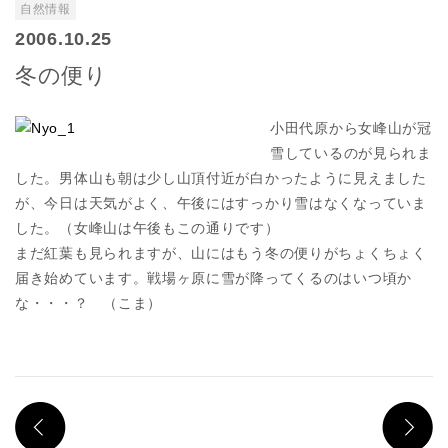
自然情報
2006.10.25
冬の便り
小田代原から女峰山が冠
雪しているのが見られま
した。男体山も朝は少し山頂付近が白かったように見えました
が、今日は天気がよく、午後にはすっかり雪はなくなっていま
した。（女峰山は午後もこの通りです）
まだ紅葉も見られますが、山にはもう冬の便りがちょくちょく
届き始めています。戦場ヶ原に雪が降ってくるのはいつ頃か
な・・・？ （こま）
PREV
N