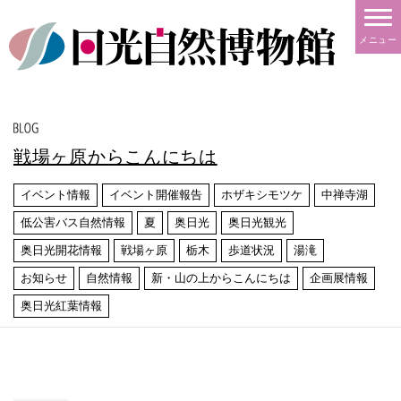
メニュー
戦場ヶ原からこんにちは
イベント情報
イベント開催報告
ホザキシモツケ
中禅寺湖
低公害バス自然情報
夏
奥日光
奥日光観光
奥日光開花情報
戦場ヶ原
栃木
歩道状況
湯滝
お知らせ
自然情報
新・山の上からこんにちは
企画展情報
奥日光紅葉情報