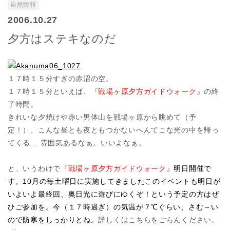
自然情報
2006.10.27
夕方はステキなのだ
１７時１５分すぎの赤沼の空。
１７時１５分といえば、『
戦場ヶ原夕方ガイドウォーク
』の終
了時間。
きれいな夕焼けや赤い男体山を戦場ヶ原から眺めて（予
定！）、こんな昼とも夜ともつかないへんてこな光の中を帰っ
てくる… 雰囲気あるなぁ。いいよなぁ。
・
・
と、いうわけで
『戦場ヶ原夕方ガイドウォーク』
明日開催で
す。
10月の毎土曜日に実施してきましたこのイベントも明日が
いよいよ最終回、奥日光に遊びにゆくぞ！という予定の方はぜ
ひ
ご参加を。今（１７時過ぎ）の気温が７℃ぐらい、さむ～い
ので防寒をしっかりとね。
詳しくはこちらをごらんください。