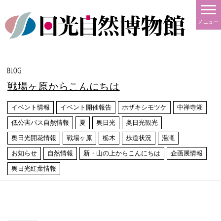
メニュー
戦場ヶ原からこんにちは
イベント情報
イベント開催報告
ホザキシモツケ
中禅寺湖
低公害バス自然情報
夏
奥日光
奥日光観光
奥日光開花情報
戦場ヶ原
栃木
歩道状況
湯滝
お知らせ
自然情報
新・山の上からこんにちは
企画展情報
奥日光紅葉情報