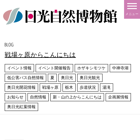
メニュー
戦場ヶ原からこんにちは
イベント情報
イベント開催報告
ホザキシモツケ
中禅寺湖
低公害バス自然情報
夏
奥日光
奥日光観光
奥日光開花情報
戦場ヶ原
栃木
歩道状況
湯滝
お知らせ
自然情報
新・山の上からこんにちは
企画展情報
奥日光紅葉情報