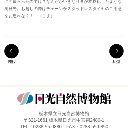
に面食らったのでは？なんだかいきなり冬が本格化したような
奥日光。お越しの際はチェーンかスタッドレスタイヤのご用意
をお忘れなく！ （こま）
PREV
N
栃木県立日光自然博物館
〒321-1661 栃木県日光市中宮祠2480-1
TEL：0288-55-0880 FAX：0288-55-0850