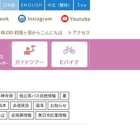
BLOG 戦場ヶ原からこんにちは
アクセス
中禅寺湖
低公害バス自然情報
夏
栃木
歩道状況
湯滝
お知らせ
ちは
企画展情報
奥日光紅葉情報