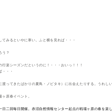
してみるといやに寒い。ふと横を見れば・・・
ろう？
の行楽シーズンだというのに！・・・おいっ！！！
ば・・・
に渡ってきたばかりの夏鳥・ノビタキ）に出会えたりする。うれし
場ヶ原春イベント。
一日二回毎日開催。赤沼自然情報センター起点の戦場ヶ原の春を楽