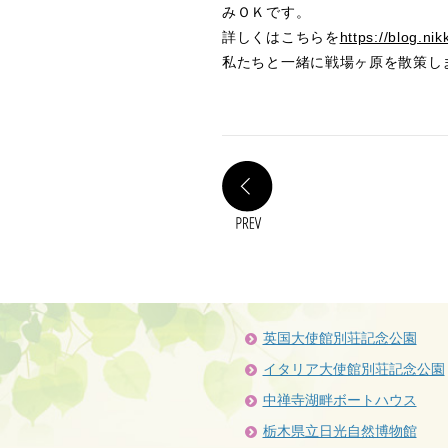
みＯＫです。
詳しくはこちらを
https://blog.ni
私たちと一緒に戦場ヶ原を散策し
PREV
英国大使館別荘記念公園
イタリア大使館別荘記念公園
中禅寺湖畔ボートハウス
栃木県立日光自然博物館