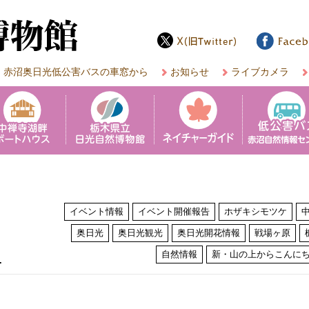
赤沼奥日光低公害バスの車窓から
お知らせ
ライブカメラ
イベント情報
イベント開催報告
ホザキシモツケ
奥日光
奥日光観光
奥日光開花情報
戦場ヶ原
は
自然情報
新・山の上からこんに