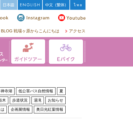
BLOG 戦場ヶ原からこんにちは
アクセス
中禅寺湖
低公害バス自然情報
夏
栃木
歩道状況
湯滝
お知らせ
ちは
企画展情報
奥日光紅葉情報