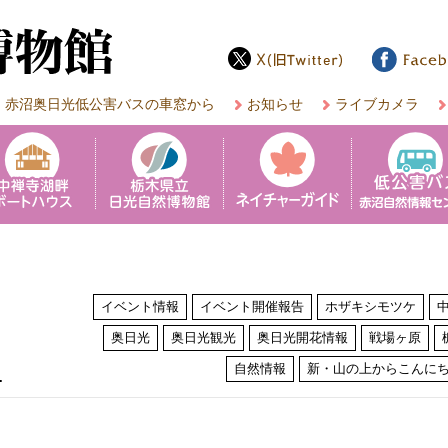
赤沼奥日光低公害バスの車窓から
お知らせ
ライブカメラ
イベント情報
イベント開催報告
ホザキシモツケ
奥日光
奥日光観光
奥日光開花情報
戦場ヶ原
は
自然情報
新・山の上からこんに