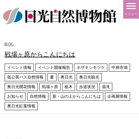
メニュー
戦場ヶ原からこんにちは
イベント情報
イベント開催報告
ホザキシモツケ
中禅寺湖
低公害バス自然情報
夏
奥日光
奥日光観光
奥日光開花情報
戦場ヶ原
栃木
歩道状況
湯滝
お知らせ
自然情報
新・山の上からこんにちは
企画展情報
奥日光紅葉情報