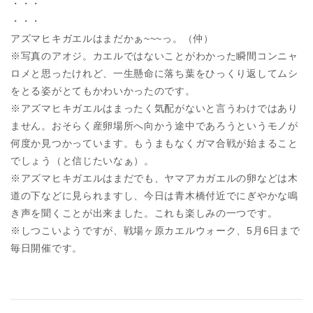
・・・
・・・
アズマヒキガエルはまだかぁ~~~っ。（仲）
※写真のアオジ。カエルではないことがわかった瞬間コンニャ
ロメと思ったけれど、一生懸命に落ち葉をひっくり返してムシ
をとる姿がとてもかわいかったのです。
※アズマヒキガエルはまったく気配がないと言うわけではあり
ません。おそらく産卵場所へ向かう途中であろうというモノが
何度か見つかっています。もうまもなくガマ合戦が始まること
でしょう（と信じたいなぁ）。
※アズマヒキガエルはまだでも、ヤマアカガエルの卵などは木
道の下などに見られますし、今日は青木橋付近でにぎやかな鳴
き声を聞くことが出来ました。これも楽しみの一つです。
※しつこいようですが、戦場ヶ原カエルウォーク、5月6日まで
毎日開催です。