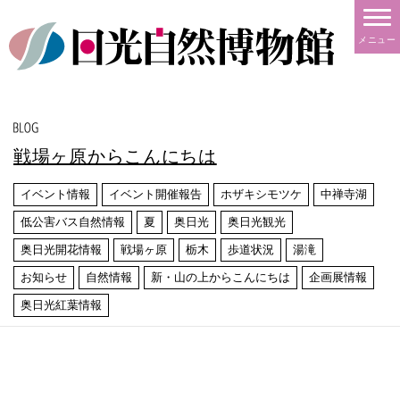
メニュー
戦場ヶ原からこんにちは
イベント情報
イベント開催報告
ホザキシモツケ
中禅寺湖
低公害バス自然情報
夏
奥日光
奥日光観光
奥日光開花情報
戦場ヶ原
栃木
歩道状況
湯滝
お知らせ
自然情報
新・山の上からこんにちは
企画展情報
奥日光紅葉情報