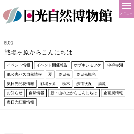
メニュー
戦場ヶ原からこんにちは
イベント情報
イベント開催報告
ホザキシモツケ
中禅寺湖
低公害バス自然情報
夏
奥日光
奥日光観光
奥日光開花情報
戦場ヶ原
栃木
歩道状況
湯滝
お知らせ
自然情報
新・山の上からこんにちは
企画展情報
奥日光紅葉情報