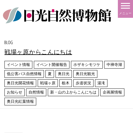
メニュー
戦場ヶ原からこんにちは
イベント情報
イベント開催報告
ホザキシモツケ
中禅寺湖
低公害バス自然情報
夏
奥日光
奥日光観光
奥日光開花情報
戦場ヶ原
栃木
歩道状況
湯滝
お知らせ
自然情報
新・山の上からこんにちは
企画展情報
奥日光紅葉情報