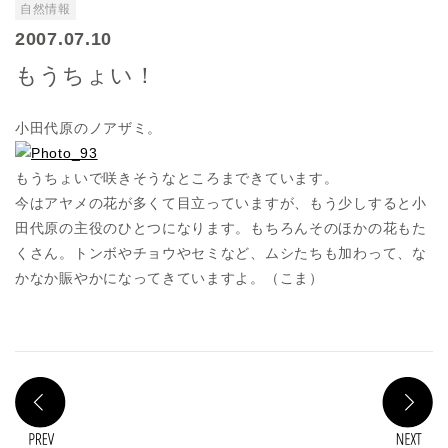
自然情報
2007.07.10
もうちょい！
小田代原のノアザミ。
もうちょいで咲きそうなところまできています。
今はアヤメの花が多くて目立っていますが、もう少しすると小
田代原の主役のひとつになります。もちろんそのほかの花もた
くさん。トンボやチョウやセミなど、ムシたちも加わって、な
かなか賑やかになってきていますよ。（こま）
PREV
N