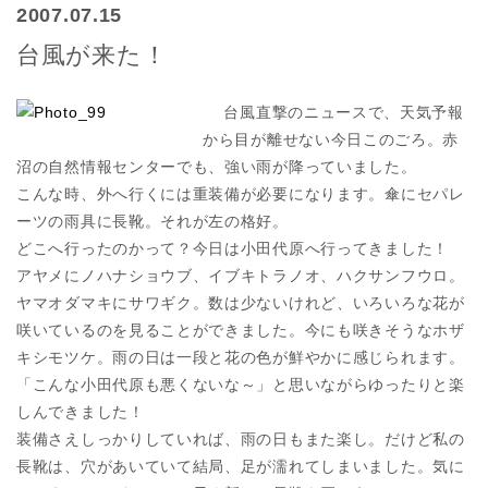
2007.07.15
台風が来た！
台風直撃のニュースで、天気予報
から目が離せない今日このごろ。赤
沼の自然情報センターでも、強い雨が降っていました。
こんな時、外へ行くには重装備が必要になります。傘にセパレ
ーツの雨具に長靴。それが左の格好。
どこへ行ったのかって？今日は小田代原へ行ってきました！
アヤメにノハナショウブ、イブキトラノオ、ハクサンフウロ。
ヤマオダマキにサワギク。数は少ないけれど、いろいろな花が
咲いているのを見ることができました。今にも咲きそうなホザ
キシモツケ。雨の日は一段と花の色が鮮やかに感じられます。
「こんな小田代原も悪くないな～」と思いながらゆったりと楽
しんできました！
装備さえしっかりしていれば、雨の日もまた楽し。だけど私の
長靴は、穴があいていて結局、足が濡れてしまいました。気に