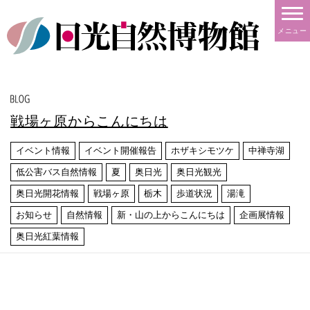
メニュー
戦場ヶ原からこんにちは
イベント情報
イベント開催報告
ホザキシモツケ
中禅寺湖
低公害バス自然情報
夏
奥日光
奥日光観光
奥日光開花情報
戦場ヶ原
栃木
歩道状況
湯滝
お知らせ
自然情報
新・山の上からこんにちは
企画展情報
奥日光紅葉情報