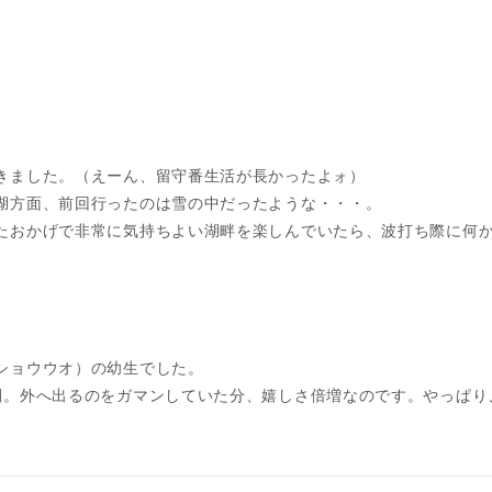
きました。（えーん、留守番生活が長かったよォ）
湖方面、前回行ったのは雪の中だったような・・・。
たおかげで非常に気持ちよい湖畔を楽しんでいたら、波打ち際に何
ショウウオ）の幼生でした。
間。外へ出るのをガマンしていた分、嬉しさ倍増なのです。やっぱり