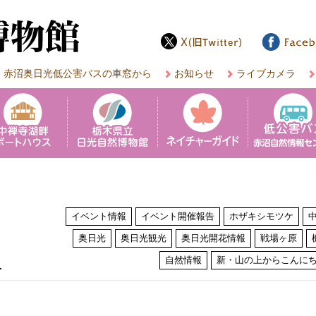
赤沼奥日光低公害バスの車窓から
お知らせ
ライブカメラ
イベント情報
イベント開催報告
ホザキシモツケ
奥日光
奥日光観光
奥日光開花情報
戦場ヶ原
は
自然情報
新・山の上からこんに