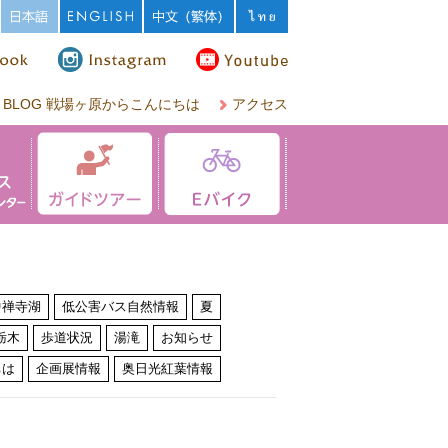
BLOG 戦場ヶ原からこんにちは
アクセス
中禅寺湖
低公害バス自然情報
夏
栃木
歩道状況
湯滝
お知らせ
ちは
企画展情報
奥日光紅葉情報