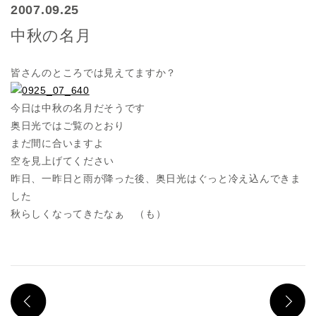
2007.09.25
中秋の名月
皆さんのところでは見えてますか？
今日は中秋の名月だそうです
奥日光ではご覧のとおり
まだ間に合いますよ
空を見上げてください
昨日、一昨日と雨が降った後、奥日光はぐっと冷え込んできま
した
秋らしくなってきたなぁ （も）
PREV
N