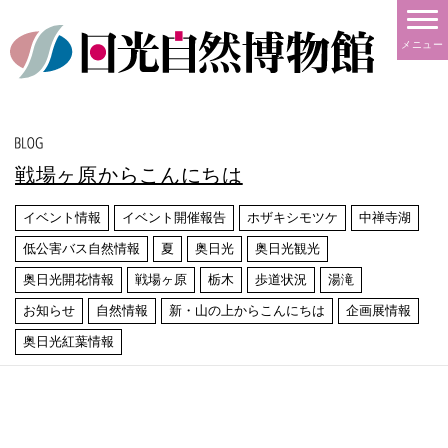
メニュー
戦場ヶ原からこんにちは
イベント情報
イベント開催報告
ホザキシモツケ
中禅寺湖
低公害バス自然情報
夏
奥日光
奥日光観光
奥日光開花情報
戦場ヶ原
栃木
歩道状況
湯滝
お知らせ
自然情報
新・山の上からこんにちは
企画展情報
奥日光紅葉情報