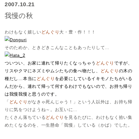
2007.10.21
我慢の秋
わけもなく嬉しい
どんぐり
大・豊・作！！！
そのためか、ときどきこんなこともあったりして…
ついつい、お家に連れて帰りたくなっちゃう
どんぐり
ですが、
リスやクマにネズミやムシたちの食べ物だし、
どんぐり
の木の
種だし…
本当に
どんぐり
を必要にしているイキモノたちがいる
んだから、連れて帰って何するわけでもないので、お持ち帰り
は我慢我慢と思うのです。
「
どんぐり
がなきゃ死んじゃう！」という人以外は、お持ち帰
りに気をつけようね～。お互いに…
たくさん落ちている
どんぐり
を見るたびに、わけもなく拾い集
めたくなるのを、一生懸命「我慢」している（かば）でした。