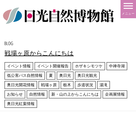
メニュー
戦場ヶ原からこんにちは
イベント情報
イベント開催報告
ホザキシモツケ
中禅寺湖
低公害バス自然情報
夏
奥日光
奥日光観光
奥日光開花情報
戦場ヶ原
栃木
歩道状況
湯滝
お知らせ
自然情報
新・山の上からこんにちは
企画展情報
奥日光紅葉情報