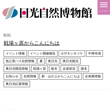
メニュー
戦場ヶ原からこんにちは
イベント情報
イベント開催報告
ホザキシモツケ
中禅寺湖
低公害バス自然情報
夏
奥日光
奥日光観光
奥日光開花情報
戦場ヶ原
栃木
歩道状況
湯滝
お知らせ
自然情報
新・山の上からこんにちは
企画展情報
奥日光紅葉情報