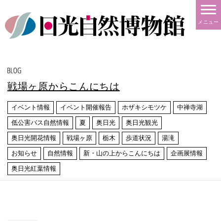
メニュー
戦場ヶ原からこんにちは
イベント情報
イベント開催報告
ホザキシモツケ
中禅寺湖
低公害バス自然情報
夏
奥日光
奥日光観光
奥日光開花情報
戦場ヶ原
栃木
歩道状況
湯滝
お知らせ
自然情報
新・山の上からこんにちは
企画展情報
奥日光紅葉情報