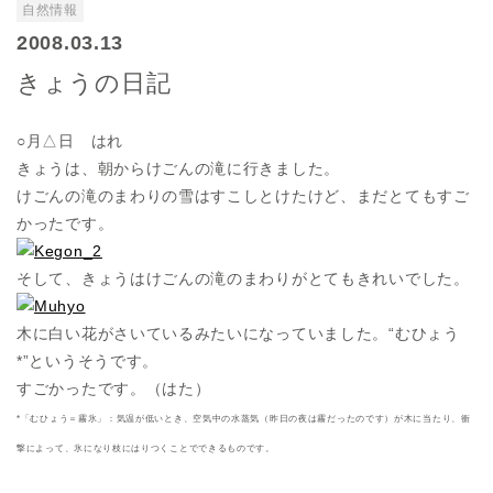
自然情報
2008.03.13
きょうの日記
○月△日 はれ
きょうは、朝からけごんの滝に行きました。
けごんの滝のまわりの雪はすこしとけたけど、まだとてもすご
かったです。
そして、きょうはけごんの滝のまわりがとてもきれいでした。
木に白い花がさいているみたいになっていました。“むひょう
*”というそうです。
すごかったです。（はた）
*「むひょう＝霧氷」：気温が低いとき、空気中の水蒸気（昨日の夜は霧だったのです）が木に当たり、衝
撃によって、氷になり枝にはりつくことでできるものです。