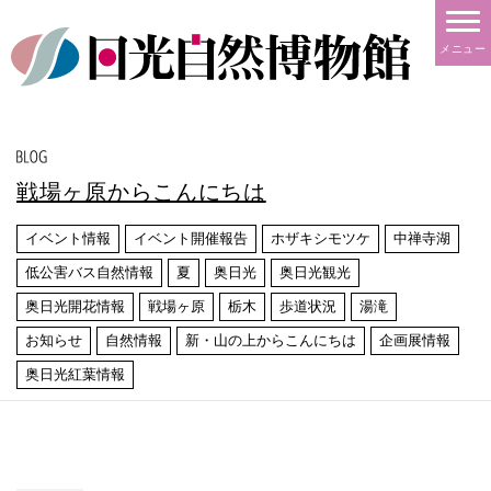
メニュー
戦場ヶ原からこんにちは
イベント情報
イベント開催報告
ホザキシモツケ
中禅寺湖
低公害バス自然情報
夏
奥日光
奥日光観光
奥日光開花情報
戦場ヶ原
栃木
歩道状況
湯滝
お知らせ
自然情報
新・山の上からこんにちは
企画展情報
奥日光紅葉情報