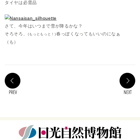
タイヤは必需品
さて、今年はいつまで雪が降るかな？
そろそろ、
春っぽくなってもいいのになぁ
(もっともっと！)
（も）
PREV
N