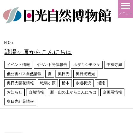
メニュー
戦場ヶ原からこんにちは
イベント情報
イベント開催報告
ホザキシモツケ
中禅寺湖
低公害バス自然情報
夏
奥日光
奥日光観光
奥日光開花情報
戦場ヶ原
栃木
歩道状況
湯滝
お知らせ
自然情報
新・山の上からこんにちは
企画展情報
奥日光紅葉情報