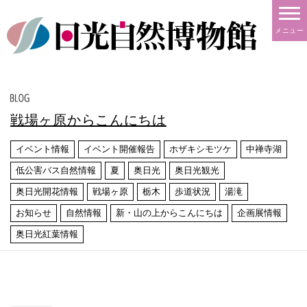
メニュー
戦場ヶ原からこんにちは
イベント情報
イベント開催報告
ホザキシモツケ
中禅寺湖
低公害バス自然情報
夏
奥日光
奥日光観光
奥日光開花情報
戦場ヶ原
栃木
歩道状況
湯滝
お知らせ
自然情報
新・山の上からこんにちは
企画展情報
奥日光紅葉情報