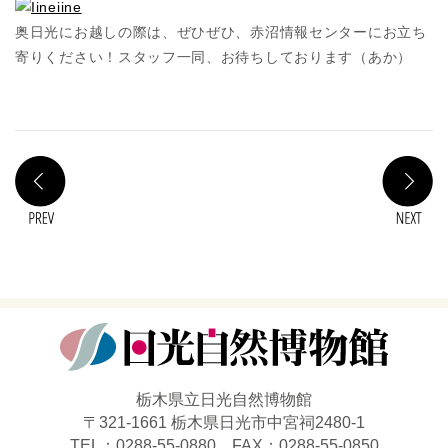
奥日光にお越しの際は、ぜひぜひ、赤沼情報センターにお立ち
寄りください！スタッフ一同、お待ちしております（あか）
PREV
N
栃木県立日光自然博物館
〒321-1661 栃木県日光市中宮祠2480-1
TEL：0288-55-0880 FAX：0288-55-0850