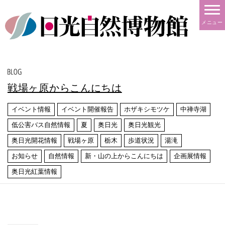
メニュー
戦場ヶ原からこんにちは
イベント情報
イベント開催報告
ホザキシモツケ
中禅寺湖
低公害バス自然情報
夏
奥日光
奥日光観光
奥日光開花情報
戦場ヶ原
栃木
歩道状況
湯滝
お知らせ
自然情報
新・山の上からこんにちは
企画展情報
奥日光紅葉情報