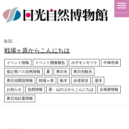
メニュー
戦場ヶ原からこんにちは
イベント情報
イベント開催報告
ホザキシモツケ
中禅寺湖
低公害バス自然情報
夏
奥日光
奥日光観光
奥日光開花情報
戦場ヶ原
栃木
歩道状況
湯滝
お知らせ
自然情報
新・山の上からこんにちは
企画展情報
奥日光紅葉情報