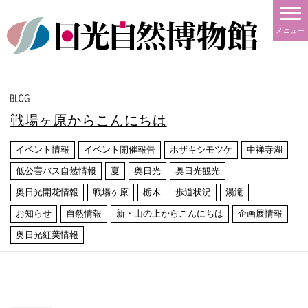
メニュー
戦場ヶ原からこんにちは
イベント情報
イベント開催報告
ホザキシモツケ
中禅寺湖
低公害バス自然情報
夏
奥日光
奥日光観光
奥日光開花情報
戦場ヶ原
栃木
歩道状況
湯滝
お知らせ
自然情報
新・山の上からこんにちは
企画展情報
奥日光紅葉情報