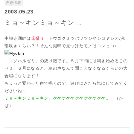
自然情報
2008.05.23
ミョ～キンミョ～キン…
中禅寺湖畔は
花盛り
！トウゴクミツバツツジやシロヤシオが
8
部咲きくらい？！そんな湖畔で見つけたモノはコレっ↓↓↓
「エゾハルゼミ」の抜け殻です。５月下旬には鳴き始めるこの
セミ、６月になると、鳥の声なんて聞こえなくなるくらいの大
合唱になります！
ちょっと変わった声で鳴くので、遊びにきたら気にしてみてく
ださいね～
ミョ～キンミョ～キン、ケケケケケケケケケケケケ…
（か
ば）