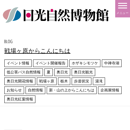
メニュー
戦場ヶ原からこんにちは
イベント情報
イベント開催報告
ホザキシモツケ
中禅寺湖
低公害バス自然情報
夏
奥日光
奥日光観光
奥日光開花情報
戦場ヶ原
栃木
歩道状況
湯滝
お知らせ
自然情報
新・山の上からこんにちは
企画展情報
奥日光紅葉情報