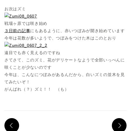
お次はズミ
戦場ヶ原では咲き始め
３日前の記事
にもあるように、赤いつぼみが開き始めています
今年は花数が多いようで、つぼみをつけた木はこのとおり
遠目でも赤く見えるのですね
さてさて、このズミ、花がデリケートなようで全部いっぺんに
咲くことが少ないのです
今年は、こんなにつぼみがあるんだから、白いズミの並木を見
てみたいぞ！
がんばれ（？）ズミ！！ （も）
PREV
N