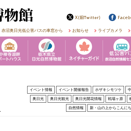
赤沼奥日光低公害バスの車窓から
お知らせ
ライブカメラ
イベント情報
イベント開催報告
ホザキシモツケ
奥日光
奥日光観光
奥日光開花情報
戦場ヶ原
は
自然情報
新・山の上からこんに