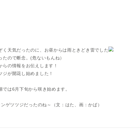
ぞく天気だったのに、お昼からは雨ときどき雷でした
ったので断念。(危ないもんね）
からの情報をお伝えします！
ツジが開花し始めました！
。
湖では6月下旬から咲き始めます。
たレンゲツツジだったのね～（文：はた、画：かば）