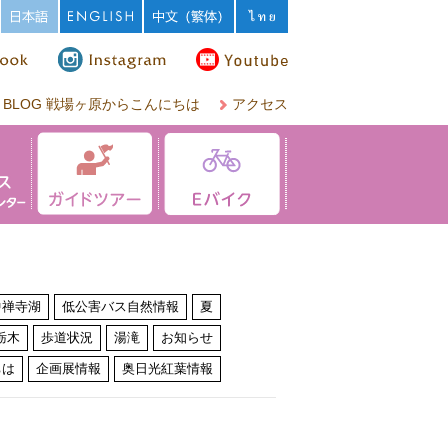
BLOG 戦場ヶ原からこんにちは
アクセス
中禅寺湖
低公害バス自然情報
夏
栃木
歩道状況
湯滝
お知らせ
ちは
企画展情報
奥日光紅葉情報