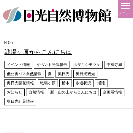
メニュー
戦場ヶ原からこんにちは
イベント情報
イベント開催報告
ホザキシモツケ
中禅寺湖
低公害バス自然情報
夏
奥日光
奥日光観光
奥日光開花情報
戦場ヶ原
栃木
歩道状況
湯滝
お知らせ
自然情報
新・山の上からこんにちは
企画展情報
奥日光紅葉情報