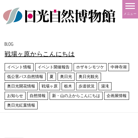
メニュー
戦場ヶ原からこんにちは
イベント情報
イベント開催報告
ホザキシモツケ
中禅寺湖
低公害バス自然情報
夏
奥日光
奥日光観光
奥日光開花情報
戦場ヶ原
栃木
歩道状況
湯滝
お知らせ
自然情報
新・山の上からこんにちは
企画展情報
奥日光紅葉情報