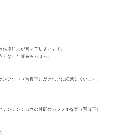
田代原に足が向いてしまいます。
赤くなった葉もちらほら。
サンフウロ（写真下）がきれいに紅葉しています。
やテンナンショウの仲間のカラフルな実（写真下）
の！