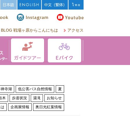
BLOG 戦場ヶ原からこんにちは
アクセス
中禅寺湖
低公害バス自然情報
夏
栃木
歩道状況
湯滝
お知らせ
ちは
企画展情報
奥日光紅葉情報