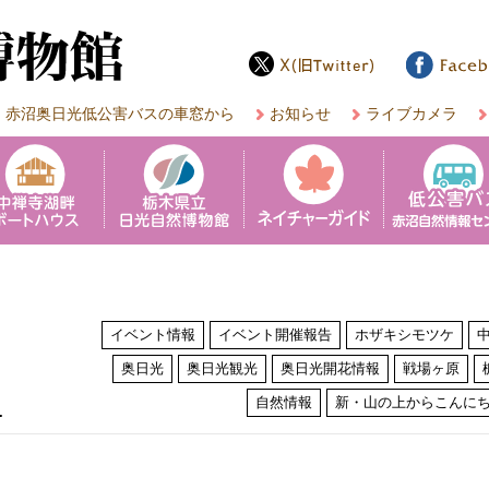
赤沼奥日光低公害バスの車窓から
お知らせ
ライブカメラ
イベント情報
イベント開催報告
ホザキシモツケ
奥日光
奥日光観光
奥日光開花情報
戦場ヶ原
は
自然情報
新・山の上からこんに