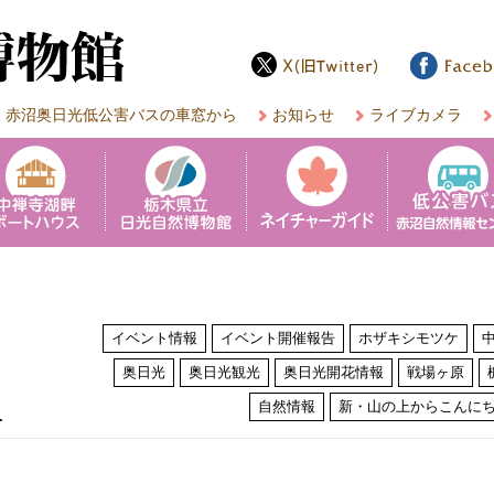
赤沼奥日光低公害バスの車窓から
お知らせ
ライブカメラ
イベント情報
イベント開催報告
ホザキシモツケ
奥日光
奥日光観光
奥日光開花情報
戦場ヶ原
は
自然情報
新・山の上からこんに