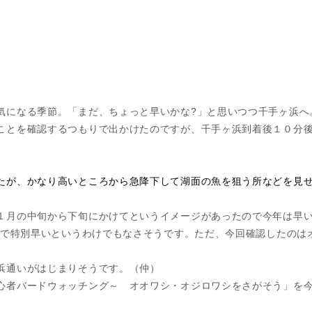
気になる季節。「まだ、ちょっと早いかな?」と思いつつ千手ヶ浜へ
ことを確認するつもりで出かけたのですが、千手ヶ浜到着後１０分
たが、かなり高いところから急降下して湖面の魚を狙う所などを見
１月の中旬から下旬にかけてというイメージがあったので今年は早
たので特別早いというわけでもなさそうです。ただ、今回確認したのは
浜通いがはじまりそうです。（仲）
心者バードウォッチング～ オオワシ・オジロワシをさがそう」を