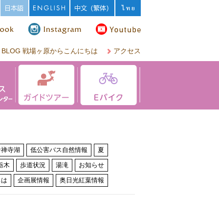
BLOG 戦場ヶ原からこんにちは
アクセス
中禅寺湖
低公害バス自然情報
夏
栃木
歩道状況
湯滝
お知らせ
ちは
企画展情報
奥日光紅葉情報