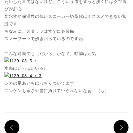
たいした量ではないけど、こういう道をずっと歩くにはクツ選
びが肝心
防水性や保温性の低いスニーカーや革靴はオススメできない状
態です
ちなみに、スタッフはすでに冬装備
スノーブーツで歩き回っているのですね
こんな時期でも（だから、かな？）動物は元気
水鳥はいっぱいいるし
シカの足あともばっちりついてます
ニンゲンも寒さや雪に負けていられないなぁ （も）
PREV
N