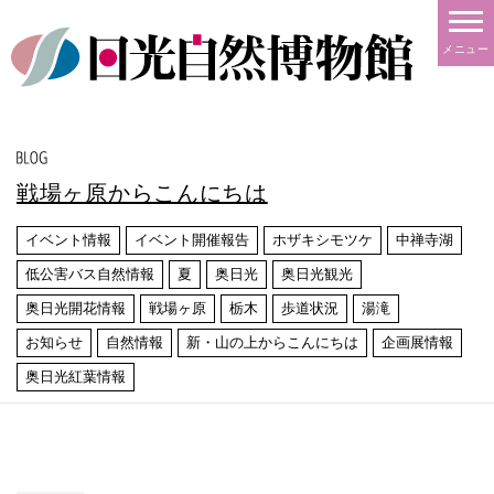
メニュー
戦場ヶ原からこんにちは
イベント情報
イベント開催報告
ホザキシモツケ
中禅寺湖
低公害バス自然情報
夏
奥日光
奥日光観光
奥日光開花情報
戦場ヶ原
栃木
歩道状況
湯滝
お知らせ
自然情報
新・山の上からこんにちは
企画展情報
奥日光紅葉情報