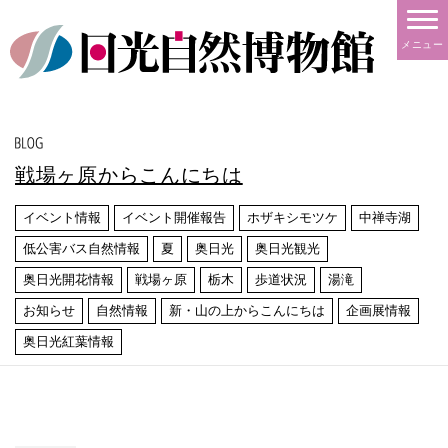
メニュー
戦場ヶ原からこんにちは
イベント情報
イベント開催報告
ホザキシモツケ
中禅寺湖
低公害バス自然情報
夏
奥日光
奥日光観光
奥日光開花情報
戦場ヶ原
栃木
歩道状況
湯滝
お知らせ
自然情報
新・山の上からこんにちは
企画展情報
奥日光紅葉情報