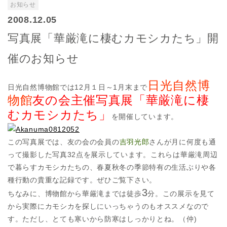
お知らせ
2008.12.05
写真展「華厳滝に棲むカモシカたち」開
催のお知らせ
日光自然博
日光自然博物館では12月１日～1月末まで
物館
友の会主催写真展「華厳滝に棲
むカモシカたち」
を開催しています。
この写真展では、友の会の会員の
吉羽光郎
さんが月に何度も通
って撮影した写真32点を展示しています。これらは華厳滝周辺
で暮らすカモシカたちの、春夏秋冬の季節特有の生活ぶりや各
種行動の貴重な記録です。ぜひご覧下さい。
3
ちなみに、博物館から華厳滝までは徒歩
分。この展示を見て
から実際にカモシカを探しにいっちゃうのもオススメなので
す。ただし、とても寒いから防寒はしっかりとね。（仲)