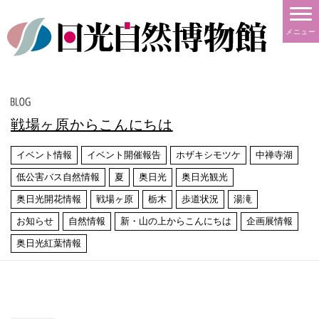
メニュー
戦場ヶ原からこんにちは
イベント情報
イベント開催報告
ホザキシモツケ
中禅寺湖
低公害バス自然情報
夏
奥日光
奥日光観光
奥日光開花情報
戦場ヶ原
栃木
歩道状況
湯滝
お知らせ
自然情報
新・山の上からこんにちは
企画展情報
奥日光紅葉情報