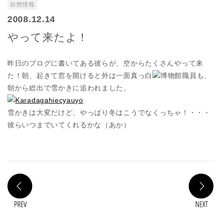
自然情報
2008.12.14
やって来たよ！
昨日のブログに書いてある彼らが、空からたくさんやって来
た！朝、起きて窓を開けると外は一面真っ白
博物館職員も、
朝から総出で雪かきに追われました。
雪かきは大変だけど、やっぱり冬はこうでなくっちゃ！・・・
彼らいつまでいてくれるかな（あか）
PREV
N