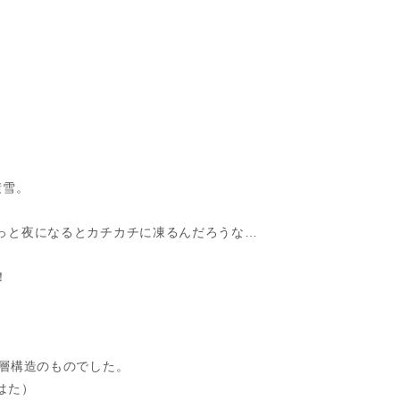
。
積雪。
っと夜になるとカチカチに凍るんだろうな…
！
3層構造のものでした。
はた）