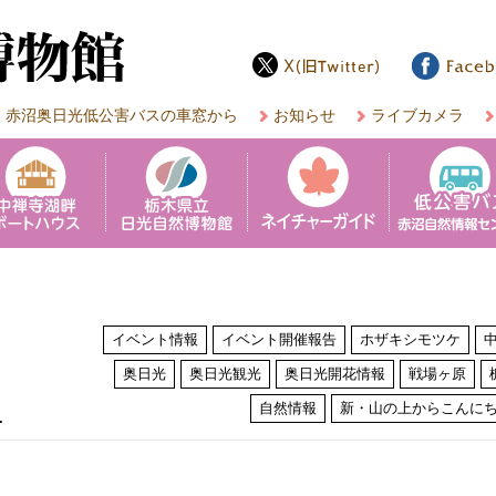
赤沼奥日光低公害バスの車窓から
お知らせ
ライブカメラ
イベント情報
イベント開催報告
ホザキシモツケ
奥日光
奥日光観光
奥日光開花情報
戦場ヶ原
は
自然情報
新・山の上からこんに