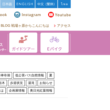
BLOG 戦場ヶ原からこんにちは
アクセス
中禅寺湖
低公害バス自然情報
夏
栃木
歩道状況
湯滝
お知らせ
ちは
企画展情報
奥日光紅葉情報