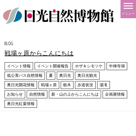
メニュー
戦場ヶ原からこんにちは
イベント情報
イベント開催報告
ホザキシモツケ
中禅寺湖
低公害バス自然情報
夏
奥日光
奥日光観光
奥日光開花情報
戦場ヶ原
栃木
歩道状況
湯滝
お知らせ
自然情報
新・山の上からこんにちは
企画展情報
奥日光紅葉情報