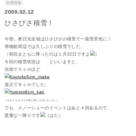
自然情報
2009.02.12
ひさびさ積雪！
今朝、奥日光全域はひさびさの積雪で一面雪景色に！
博物館周辺では久しぶりの積雪でした。
（前回まともに降ったのは１月22日ですよ
）
今回の積雪状況は といいますと、
光徳で５ｃｍほど
湯元で８ｃｍでした。
（かまくらまつりの前に降ってほしかった…）
でも、スノーシューのイベントはあと４回あるので、
貴重な一降りです
（はた）