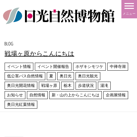
メニュー
戦場ヶ原からこんにちは
イベント情報
イベント開催報告
ホザキシモツケ
中禅寺湖
低公害バス自然情報
夏
奥日光
奥日光観光
奥日光開花情報
戦場ヶ原
栃木
歩道状況
湯滝
お知らせ
自然情報
新・山の上からこんにちは
企画展情報
奥日光紅葉情報