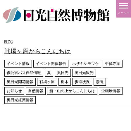
メニュー
戦場ヶ原からこんにちは
イベント情報
イベント開催報告
ホザキシモツケ
中禅寺湖
低公害バス自然情報
夏
奥日光
奥日光観光
奥日光開花情報
戦場ヶ原
栃木
歩道状況
湯滝
お知らせ
自然情報
新・山の上からこんにちは
企画展情報
奥日光紅葉情報