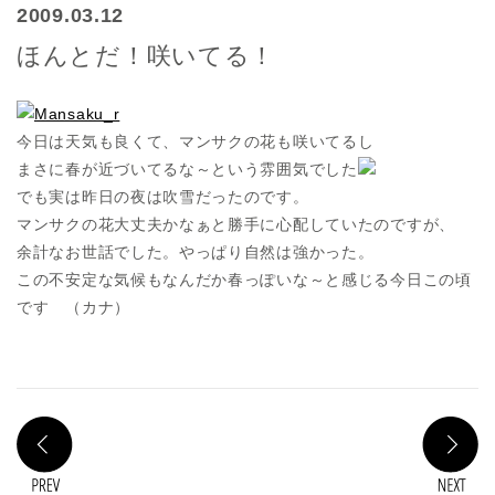
2009.03.12
ほんとだ！咲いてる！
今日は天気も良くて、マンサクの花も咲いてるし
まさに春が近づいてるな～という雰囲気でした
でも実は昨日の夜は吹雪だったのです。
マンサクの花大丈夫かなぁと勝手に心配していたのですが、
余計なお世話でした。やっぱり自然は強かった。
この不安定な気候もなんだか春っぽいな～と感じる今日この頃
です （カナ）
PREV
N