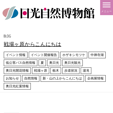
メニュー
戦場ヶ原からこんにちは
イベント情報
イベント開催報告
ホザキシモツケ
中禅寺湖
低公害バス自然情報
夏
奥日光
奥日光観光
奥日光開花情報
戦場ヶ原
栃木
歩道状況
湯滝
お知らせ
自然情報
新・山の上からこんにちは
企画展情報
奥日光紅葉情報