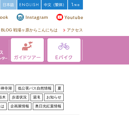
BLOG 戦場ヶ原からこんにちは
アクセス
中禅寺湖
低公害バス自然情報
夏
栃木
歩道状況
湯滝
お知らせ
ちは
企画展情報
奥日光紅葉情報