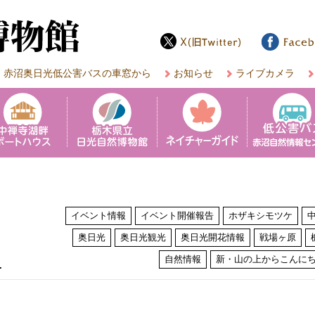
赤沼奥日光低公害バスの車窓から
お知らせ
ライブカメラ
イベント情報
イベント開催報告
ホザキシモツケ
奥日光
奥日光観光
奥日光開花情報
戦場ヶ原
は
自然情報
新・山の上からこんに