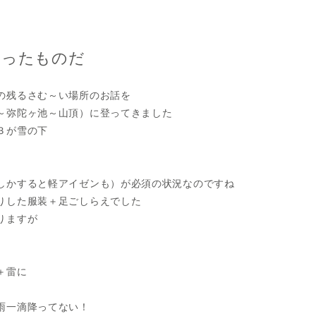
困ったものだ
の残るさむ～い場所のお話を
～弥陀ヶ池～山頂）に登ってきました
３が雪の下
しかすると軽アイゼンも）が必須の状況なのですね
りした服装＋足ごしらえでした
なりますが
雨＋雷に
雨一滴降ってない！