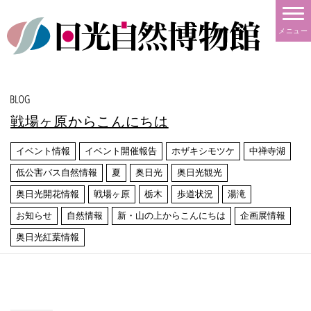
メニュー
戦場ヶ原からこんにちは
イベント情報
イベント開催報告
ホザキシモツケ
中禅寺湖
低公害バス自然情報
夏
奥日光
奥日光観光
奥日光開花情報
戦場ヶ原
栃木
歩道状況
湯滝
お知らせ
自然情報
新・山の上からこんにちは
企画展情報
奥日光紅葉情報